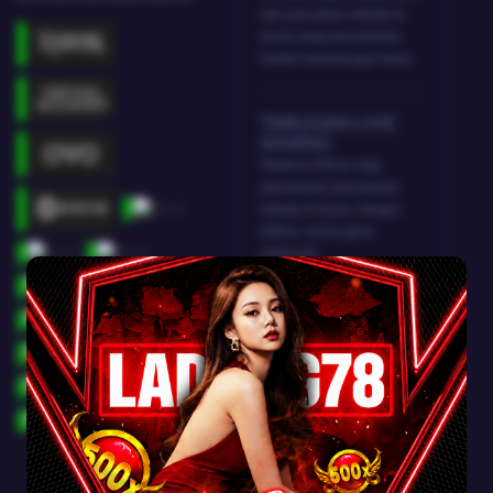
dari perusahan terbaik di
dunia yang menawarkan
hadiah kemenangan besar
TARUHAN LIVE
KASINO
Platform Pilihan bagi
perusahaan-perusahaan
terbaik di dunia, dengan
pilihan variasi game
terbanyak
TARUHAN
OLAHRAGA
Sportsbook Gaming
Platform Terbaik
menawarkan lebih banyak
game, odds yang lebih
tinggi, dan menyediakan
pilihan yang lebih banyak
untuk pemain.