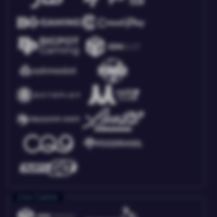
Live Casino