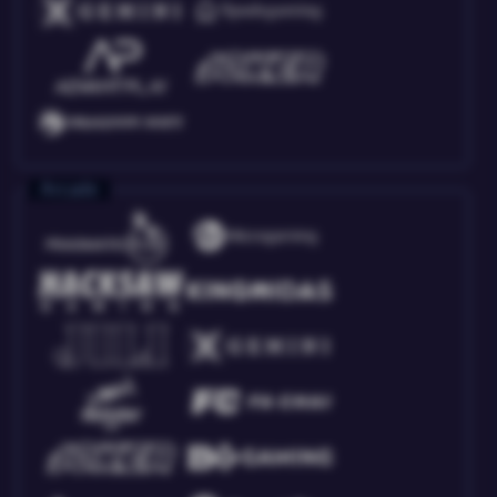
Arcade